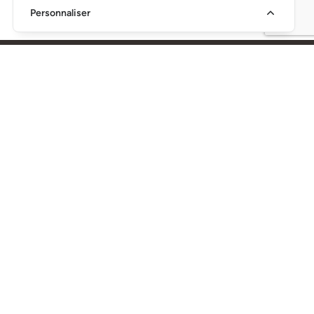
Personnaliser
SIÈGE SOCIAL
216, Rue Denison Est Granby, QC J2H 2R6
450-349-1521
info@conseiltaq.com
Devenir membre
Nouvelles et publications
Répertoire des membres
Espace membre
Nous joindre