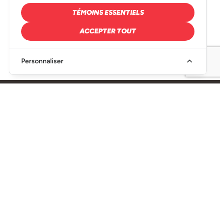
TÉMOINS ESSENTIELS
ACCEPTER TOUT
Personnaliser
SIÈGE SOCIAL
216, Rue Denison Est Granby, QC J2H 2R6
450-349-1521
info@conseiltaq.com
Devenir membre
Nouvelles et publications