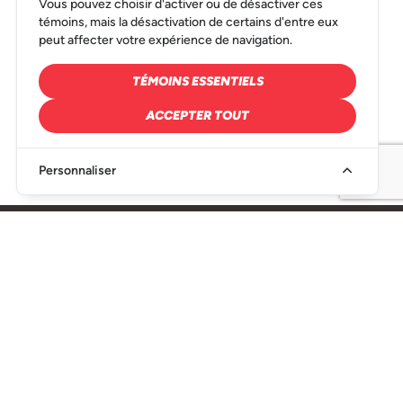
Vous pouvez choisir d'activer ou de désactiver ces
témoins, mais la désactivation de certains d'entre eux
peut affecter votre expérience de navigation.
TÉMOINS ESSENTIELS
ACCEPTER TOUT
Personnaliser
SIÈGE SOCIAL
216, Rue Denison Est
Granby, QC
J2H 2R6