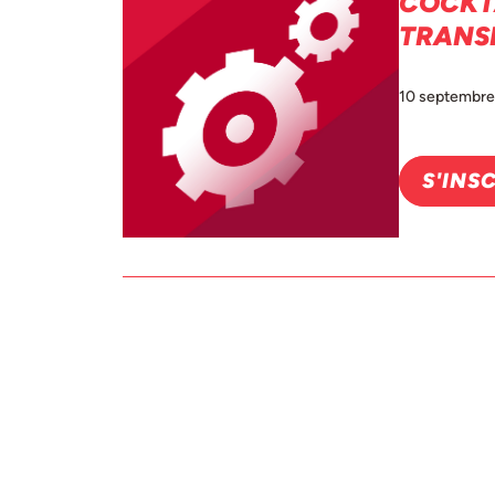
COCKTA
TRANS
10 septembre
S'INS