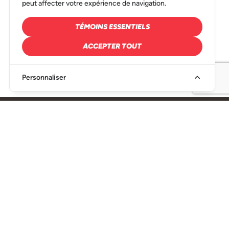
peut affecter votre expérience de navigation.
TÉMOINS ESSENTIELS
ACCEPTER TOUT
Personnaliser
SIÈGE SOCIAL
216, Rue Denison Est Granby, QC J2H 2R6
450-349-1521
info@conseiltaq.com