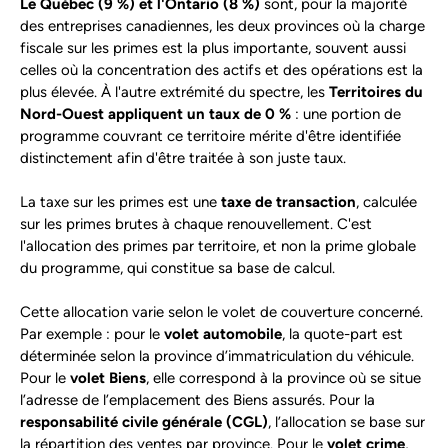
Le Québec (9 %) et l'Ontario (8 %)
sont, pour la majorité
des entreprises canadiennes, les deux provinces où la charge
fiscale sur les primes est la plus importante, souvent aussi
celles où la concentration des actifs et des opérations est la
plus élevée. À l'autre extrémité du spectre, les
Territoires du
Nord-Ouest appliquent un taux de 0 %
: une portion de
programme couvrant ce territoire mérite d'être identifiée
distinctement afin d'être traitée à son juste taux.
La taxe sur les primes est une
taxe de transaction
, calculée
sur les primes brutes à chaque renouvellement. C'est
l'allocation des primes par territoire, et non la prime globale
du programme, qui constitue sa base de calcul.
Cette allocation varie selon le volet de couverture concerné.
Par exemple : pour le
volet automobile
, la quote-part est
déterminée selon la province d’immatriculation du véhicule.
Pour le
volet Biens
, elle correspond à la province où se situe
l’adresse de l’emplacement des Biens assurés. Pour la
responsabilité civile générale (CGL)
, l’allocation se base sur
la répartition des ventes par province. Pour le
volet crime
,