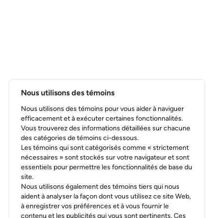
Arthur Brenac
Stratège créatif senior,
Clark Influence
LIRE LA BIO
Nous utilisons des témoins
Pierre-Marc Denault
Nous utilisons des témoins pour vous aider à naviguer
efficacement et à exécuter certaines fonctionnalités.
Responsable commercial de NPI au Canada,
NielsenIQ
Vous trouverez des informations détaillées sur chacune
LIRE LA BIO
des catégories de témoins ci-dessous.
Les témoins qui sont catégorisés comme « strictement
nécessaires » sont stockés sur votre navigateur et sont
essentiels pour permettre les fonctionnalités de base du
site.
Nous utilisons également des témoins tiers qui nous
Julie Dionne
aident à analyser la façon dont vous utilisez ce site Web,
à enregistrer vos préférences et à vous fournir le
Vice-présidente sénior, Restauration,
contenu et les publicités qui vous sont pertinents. Ces