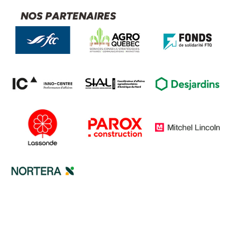
NOS PARTENAIRES
Amélie Beriault Poirier
Vice-présidente,
Léger
LIRE LA BIO
Marine Burgevin
Responsable du développement et rayonnement,
Clark Influence
LIRE LA BIO