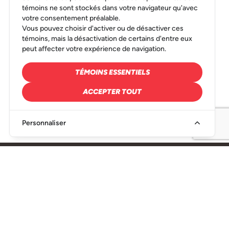
Les Rôtisseries St-Hubert ltée.
témoins ne sont stockés dans votre navigateur qu'avec
votre consentement préalable.
Vous pouvez choisir d'activer ou de désactiver ces
témoins, mais la désactivation de certains d'entre eux
peut affecter votre expérience de navigation.
TÉMOINS ESSENTIELS
William Labelle
ACCEPTER TOUT
Stratège principal, Branding et design,
LG2
LIRE LA BIO
Personnaliser
Isabelle Marquis, Dt.P.
Nutritionniste et Stratège en communication et
innovation alimentaire,
Isa.M
SIÈGE SOCIAL
216, Rue Denison Est Granby, QC J2H 2R6
LIRE LA BIO