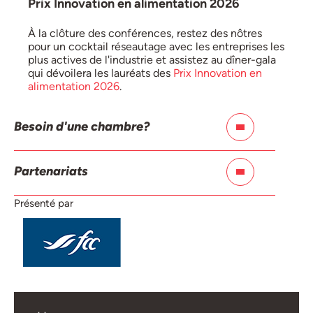
Prix Innovation en alimentation 2026
À la clôture des conférences, restez des nôtres
pour un cocktail réseautage avec les entreprises les
plus actives de l'industrie et assistez au dîner-gala
qui dévoilera les lauréats des
Prix Innovation en
alimentation 2026
.
Besoin d'une chambre?
Nous avons un bloc de chambres au Embassy
Partenariats
Suites par Hilton Montréal, juste l'autre côté de la
rue.
Pour le plan de partenariats,
cliquez ici
!
Présenté par
Cliquez ici
pour accéder au lien de réservation*!
*
Réservez avant le 21 octobre 2026
pour garantir
les tarifs préférentiels. Chambres sous réserve de
disponibilité de l'hôtel. Annulation sans frais
jusqu'à 23 h 59 le
lundi 17 novembre 2026
.