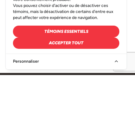
Vous pouvez choisir d'activer ou de désactiver ces
Conseil de la transformation alimentaire du Québec
témoins, mais la désactivation de certains d'entre eux
(CTAQ)
peut affecter votre expérience de navigation.
LIRE LA BIO
TÉMOINS ESSENTIELS
ACCEPTER TOUT
Christine Jean
Personnaliser
Vice-présidente, Services techniques et
réglementaires,
Conseil de la transformation alimentaire du Québec
(CTAQ)
LIRE LA BIO
SIÈGE SOCIAL
216, Rue Denison Est Granby, QC J2H 2R6
450-349-1521
info@conseiltaq.com