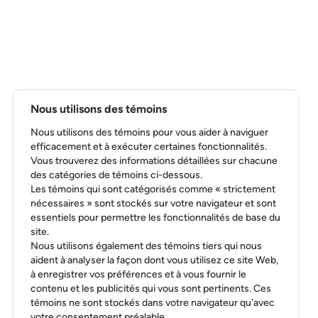
Vice-présidente Responsabilité d'entreprise,
Groupe Agéco
LIRE LA BIO
Nous utilisons des témoins
Nous utilisons des témoins pour vous aider à naviguer
Julie Daigle
efficacement et à exécuter certaines fonctionnalités.
Vous trouverez des informations détaillées sur chacune
Directrice régionale de l’innovation,
des catégories de témoins ci-dessous.
Réseau canadien d’innovation en alimentation (RCIA)
Les témoins qui sont catégorisés comme « strictement
nécessaires » sont stockés sur votre navigateur et sont
LIRE LA BIO
essentiels pour permettre les fonctionnalités de base du
site.
Nous utilisons également des témoins tiers qui nous
aident à analyser la façon dont vous utilisez ce site Web,
à enregistrer vos préférences et à vous fournir le
contenu et les publicités qui vous sont pertinents. Ces
Dimitri Fraeys
témoins ne sont stockés dans votre navigateur qu'avec
Vice-président, Innovation et Affaires économiques,
votre consentement préalable.