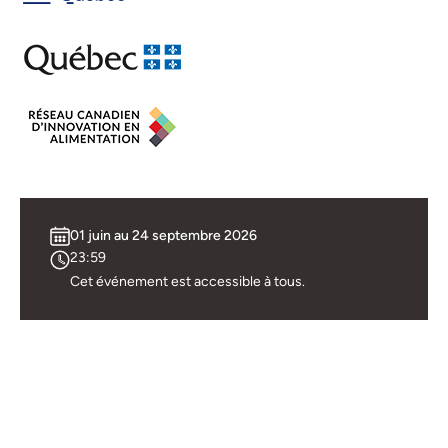
Prix Entrepreneuriat
Ouimet-Cordon Bleu
inc pour son Koji
l’emploi
Banque Nationale :
Cocoa Spread
Yourbarfactory
Protéines animales :
Condiments, épices,
Standix | Cap Rouge
EN VOIR PLUS
garnitures et sauces :
pour sa Tartinade de
UMAM pour UMAM
morue aux fines
herbes
Mets préparés et
accompagnements :
Protéines végétales :
Groupe MITO pour
Aliments Ouimet-
01 juin au 24 septembre 2026
ses Projets Onigiri
Cordon Bleu pour ses
23:59
Légumineuses en
Cet événement est accessible à tous.
Produits de
sauce Clark
boulangerie et de
pâtisserie : Maison